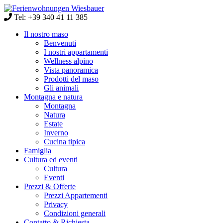
Tel: +39 340 41 11 385
Il nostro maso
Benvenuti
I nostri appartamenti
Wellness alpino
Vista panoramica
Prodotti del maso
Gli animali
Montagna e natura
Montagna
Natura
Estate
Inverno
Cucina tipica
Famiglia
Cultura ed eventi
Cultura
Eventi
Prezzi & Offerte
Prezzi Appartementi
Privacy
Condizioni generali
Contatto & Richiesta