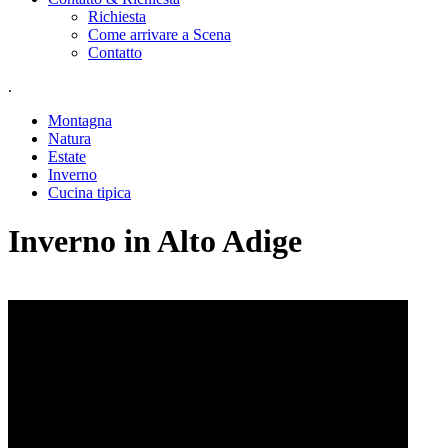
Richiesta
Come arrivare a Scena
Contatto
.
Montagna
Natura
Estate
Inverno
Cucina tipica
Inverno in Alto Adige