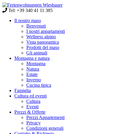
Tel: +39 340 41 11 385
Il nostro maso
Benvenuti
I nostri appartamenti
Wellness alpino
Vista panoramica
Prodotti del maso
Gli animali
Montagna e natura
Montagna
Natura
Estate
Inverno
Cucina tipica
Famiglia
Cultura ed eventi
Cultura
Eventi
Prezzi & Offerte
Prezzi Appartementi
Privacy
Condizioni generali
Contatto & Richiesta